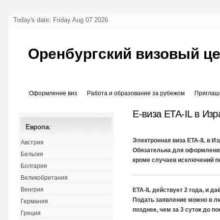
Today's date: Friday Aug 07 2026
Оренбургский визовый ц
Оформление виз
Работа и образование за рубежом
Приглаш
Е-виза ETA-IL в Изр
Европа:
Электронная виза ETA-IL в Из
Австрия
Обязательна для оформления
Бельгия
кроме случаев исключений п
Болгария
Великобритания
Венгрия
ETA-IL действует 2 года, и д
Подать заявление можно в лю
Германия
позднее, чем за 3 суток до по
Греция