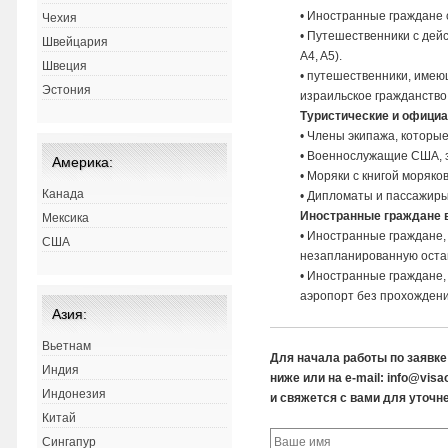
• Иностранные граждане
Чехия
• Путешественники с дейс
Швейцария
A4, A5).
Швеция
• путешественники, имею
Эстония
израильское гражданство
Туристические и офици
• Члены экипажа, которы
• Военнослужащие США,
Америка:
• Моряки с книгой моряков
Канада
• Дипломаты и пассажир
Иностранные граждане 
Мексика
• Иностранные граждане
США
незапланированную остан
• Иностранные граждане
аэропорт без прохождени
Азия:
Вьетнам
Для начала работы по заявк
Индия
ниже или на e-mail: info@vis
Индонезия
и свяжется с вами для уточне
Китай
Сингапур