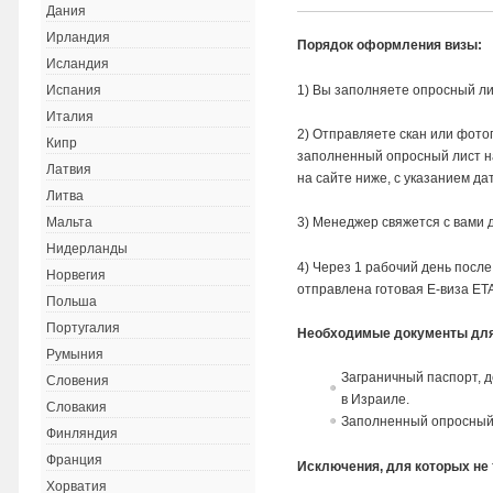
Дания
Ирландия
Порядок оформления визы:
Исландия
1) Вы заполняете опросный ли
Испания
Италия
2) Отправляете скан или фото
Кипр
заполненный опросный лист 
Латвия
на сайте ниже, с указанием да
Литва
3) Менеджер свяжется с вами 
Мальта
Нидерланды
4) Через 1 рабочий день посл
Норвегия
отправлена готовая Е-виза ETA
Польша
Португалия
Необходимые документы для 
Румыния
Заграничный паспорт, д
Словения
в Израиле.
Словакия
Заполненный опросный
Финляндия
Франция
Исключения, для которых не 
Хорватия